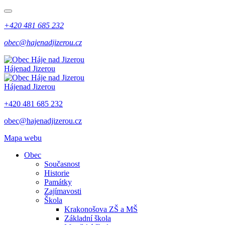
+420 481 685 232
obec@hajenadjizerou.cz
Háje
nad Jizerou
Háje
nad Jizerou
+420 481 685 232
obec@hajenadjizerou.cz
Mapa webu
Obec
Současnost
Historie
Památky
Zajímavosti
Škola
Krakonošova ZŠ a MŠ
Základní škola