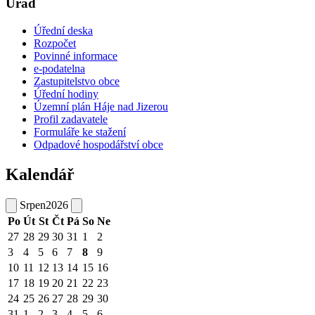
Úřad
Úřední deska
Rozpočet
Povinné informace
e-podatelna
Zastupitelstvo obce
Úřední hodiny
Územní plán Háje nad Jizerou
Profil zadavatele
Formuláře ke stažení
Odpadové hospodářství obce
Kalendář
Srpen
2026
Po
Út
St
Čt
Pá
So
Ne
27
28
29
30
31
1
2
3
4
5
6
7
8
9
10
11
12
13
14
15
16
17
18
19
20
21
22
23
24
25
26
27
28
29
30
31
1
2
3
4
5
6