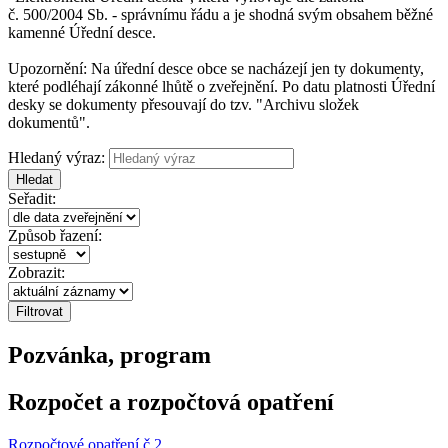
č. 500/2004 Sb. - správnímu řádu a je shodná svým obsahem běžné
kamenné Úřední desce.
Upozornění: Na úřední desce obce se nacházejí jen ty dokumenty,
které podléhají zákonné lhůtě o zveřejnění. Po datu platnosti Úřední
desky se dokumenty přesouvají do tzv. "Archivu složek
dokumentů".
Hledaný výraz:
Hledat
Seřadit:
Způsob řazení:
Zobrazit:
Pozvánka, program
Rozpočet a rozpočtová opatření
Rozpočtové opatření č.2