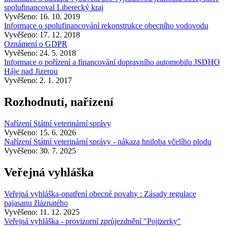
spolufinancoval Liberecký kraj
Vyvěšeno: 16. 10. 2019
Informace o spolufinancování rekonstrukce obecního vodovodu
Vyvěšeno: 17. 12. 2018
Oznámení o GDPR
Vyvěšeno: 24. 5. 2018
Informace o pořízení a financování dopravního automobilu JSDHO
Háje nad Jizerou
Vyvěšeno: 2. 1. 2017
Rozhodnutí, nařízení
Nařízení Státní veterinární správy
Vyvěšeno: 15. 6. 2026
Nařízení Státní veterinární správy - nákaza hniloba včelího plodu
Vyvěšeno: 30. 7. 2025
Veřejná vyhláška
Veřejná vyhláška-opatření obecné povahy : Zásady regulace
pajasanu žláznatého
Vyvěšeno: 11. 12. 2025
Veřejná vyhláška - provizorní zprůjezdnění "Pojizerky"