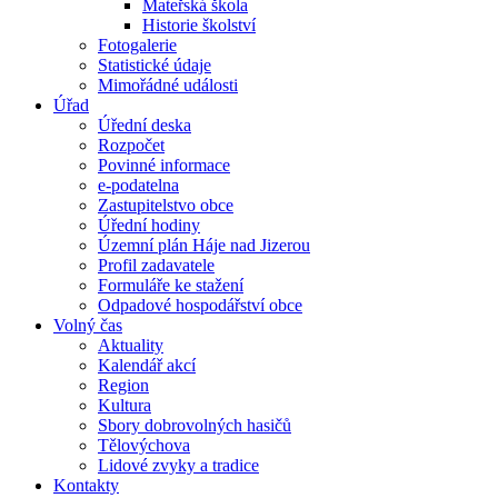
Mateřská škola
Historie školství
Fotogalerie
Statistické údaje
Mimořádné události
Úřad
Úřední deska
Rozpočet
Povinné informace
e-podatelna
Zastupitelstvo obce
Úřední hodiny
Územní plán Háje nad Jizerou
Profil zadavatele
Formuláře ke stažení
Odpadové hospodářství obce
Volný čas
Aktuality
Kalendář akcí
Region
Kultura
Sbory dobrovolných hasičů
Tělovýchova
Lidové zvyky a tradice
Kontakty