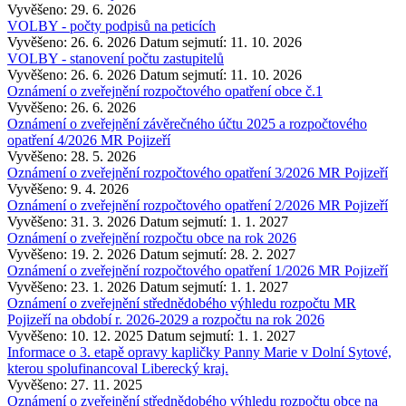
Vyvěšeno: 29. 6. 2026
VOLBY - počty podpisů na peticích
Vyvěšeno: 26. 6. 2026
Datum sejmutí: 11. 10. 2026
VOLBY - stanovení počtu zastupitelů
Vyvěšeno: 26. 6. 2026
Datum sejmutí: 11. 10. 2026
Oznámení o zveřejnění rozpočtového opatření obce č.1
Vyvěšeno: 26. 6. 2026
Oznámení o zveřejnění závěrečného účtu 2025 a rozpočtového
opatření 4/2026 MR Pojizeří
Vyvěšeno: 28. 5. 2026
Oznámení o zveřejnění rozpočtového opatření 3/2026 MR Pojizeří
Vyvěšeno: 9. 4. 2026
Oznámení o zveřejnění rozpočtového opatření 2/2026 MR Pojizeří
Vyvěšeno: 31. 3. 2026
Datum sejmutí: 1. 1. 2027
Oznámení o zveřejnění rozpočtu obce na rok 2026
Vyvěšeno: 19. 2. 2026
Datum sejmutí: 28. 2. 2027
Oznámení o zveřejnění rozpočtového opatření 1/2026 MR Pojizeří
Vyvěšeno: 23. 1. 2026
Datum sejmutí: 1. 1. 2027
Oznámení o zveřejnění střednědobého výhledu rozpočtu MR
Pojizeří na období r. 2026-2029 a rozpočtu na rok 2026
Vyvěšeno: 10. 12. 2025
Datum sejmutí: 1. 1. 2027
Informace o 3. etapě opravy kapličky Panny Marie v Dolní Sytové,
kterou spolufinancoval Liberecký kraj.
Vyvěšeno: 27. 11. 2025
Oznámení o zveřejnění střednědobého výhledu rozpočtu obce na