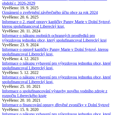
období r. 2026-2029
Vyvěšeno: 19. 9. 2025
Oznámení o zveřejnění závěrečného účtu obce za rok 2024
Vyvěšeno: 20. 6. 2025
Informace o 2. etapě opravy kapličky Panny Marie v Dolní Sytové,
kterou spolufinancoval Liberecký kraj.
Vyvěšeno: 20. 11. 2024
Informace o nákupu osobních ochranných prostředků pro
výjezdovou jednotku obce, který spolufinancoval Liberecký kraj
Vyvěšeno: 23. 9. 2024
Informace o opravě kapličky Panny Marie v Dolní Sytové, kterou
spolufinancoval Liberecký kraj.
Vyvěšeno: 4. 12. 2023
Informace o nákupu vybavení pro výjezdovou jednotku obce, které
spolufinancoval Liberecký kraj.
Vyvěšeno: 5. 12. 2022
Informace o nákupu vybavení pro výjezdovou jednotku obce, které
spolufinancoval Liberecký kraj.
Vyvěšeno: 25. 10. 2021
Informace o spolufinancování výstavby nového vodního zdroje z
rozpočtu Libereckého kraje
Vyvěšeno: 20. 10. 2021
Informace o financování opravy dřevěné zvoničky v Dolní Sytové
Vyvěšeno: 15. 9. 2020
Informace o nákupu vybavení pro výjezdovou jednotku obce, které