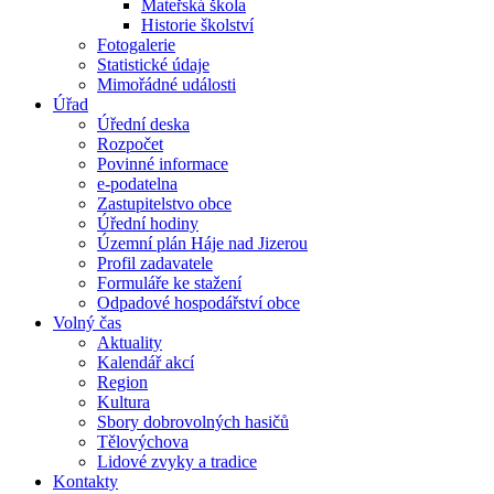
Mateřská škola
Historie školství
Fotogalerie
Statistické údaje
Mimořádné události
Úřad
Úřední deska
Rozpočet
Povinné informace
e-podatelna
Zastupitelstvo obce
Úřední hodiny
Územní plán Háje nad Jizerou
Profil zadavatele
Formuláře ke stažení
Odpadové hospodářství obce
Volný čas
Aktuality
Kalendář akcí
Region
Kultura
Sbory dobrovolných hasičů
Tělovýchova
Lidové zvyky a tradice
Kontakty