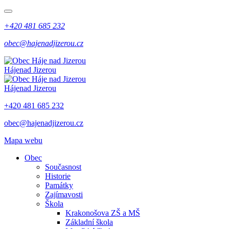
+420 481 685 232
obec@hajenadjizerou.cz
Háje
nad Jizerou
Háje
nad Jizerou
+420 481 685 232
obec@hajenadjizerou.cz
Mapa webu
Obec
Současnost
Historie
Památky
Zajímavosti
Škola
Krakonošova ZŠ a MŠ
Základní škola