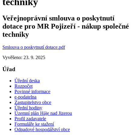
techniky
Veřejnoprávní smlouva o poskytnutí
dotace pro MR Pojizeří - nákup společné
techniky
Smlouva o poskytnutí dotace.pdf
Vyvěšeno: 23. 9. 2025
Úřad
Úřední deska
Rozpočet
Povinné informace
e-podatelna
Zastupitelstvo obce
Úřední hodiny
Územní plán Háje nad Jizerou
Profil zadavatele
Formuláře ke stažení
Odpadové hospodářství obce