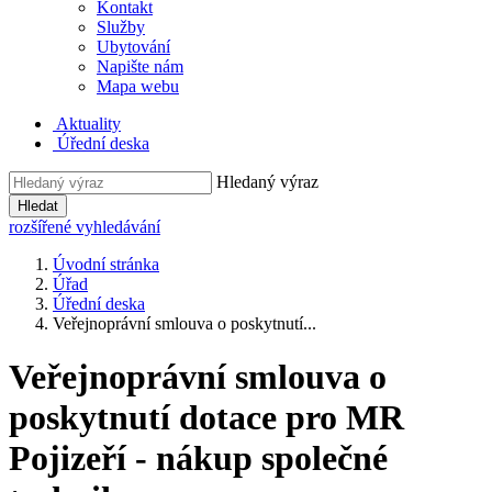
Kontakt
Služby
Ubytování
Napište nám
Mapa webu
Aktuality
Úřední deska
Hledaný výraz
Hledat
rozšířené vyhledávání
Úvodní stránka
Úřad
Úřední deska
Veřejnoprávní smlouva o poskytnutí...
Veřejnoprávní smlouva o
poskytnutí dotace pro MR
Pojizeří - nákup společné