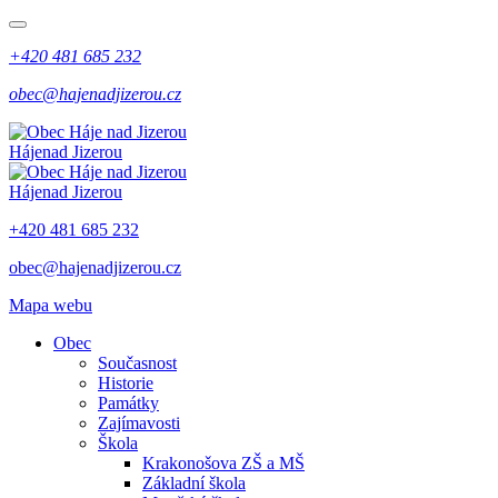
+420 481 685 232
obec@hajenadjizerou.cz
Háje
nad Jizerou
Háje
nad Jizerou
+420 481 685 232
obec@hajenadjizerou.cz
Mapa webu
Obec
Současnost
Historie
Památky
Zajímavosti
Škola
Krakonošova ZŠ a MŠ
Základní škola