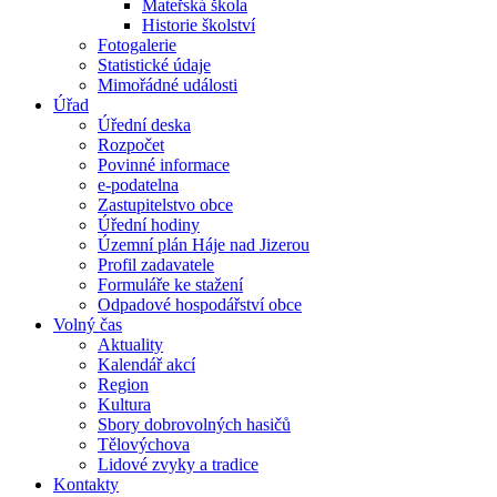
Mateřská škola
Historie školství
Fotogalerie
Statistické údaje
Mimořádné události
Úřad
Úřední deska
Rozpočet
Povinné informace
e-podatelna
Zastupitelstvo obce
Úřední hodiny
Územní plán Háje nad Jizerou
Profil zadavatele
Formuláře ke stažení
Odpadové hospodářství obce
Volný čas
Aktuality
Kalendář akcí
Region
Kultura
Sbory dobrovolných hasičů
Tělovýchova
Lidové zvyky a tradice
Kontakty