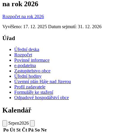
na rok 2026
Rozpočet na rok 2026
Vyvěšeno: 17. 12. 2025
Datum sejmutí: 31. 12. 2026
Úřad
Úřední deska
Rozpočet
Povinné informace
e-podatelna
Zastupitelstvo obce
Úřední hodiny
Územní plán Háje nad Jizerou
Profil zadavatele
Formuláře ke stažení
Odpadové hospodářství obce
Kalendář
Srpen
2026
Po
Út
St
Čt
Pá
So
Ne