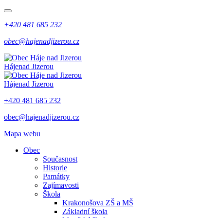
+420 481 685 232
obec@hajenadjizerou.cz
Háje
nad Jizerou
Háje
nad Jizerou
+420 481 685 232
obec@hajenadjizerou.cz
Mapa webu
Obec
Současnost
Historie
Památky
Zajímavosti
Škola
Krakonošova ZŠ a MŠ
Základní škola