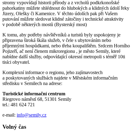
stromy vypovídají historii přírody a z vrcholů podkrkonošské
pahorkatiny můžete shlédnout do hlubokých a klidných údolí řeky
Jizery, Olešky či Kamenice. V těchto údolích pak při Vašem
putování můžete sledovat klidné zátočiny i technické atraktivity
v podobě některých mostů (Bysterský most)
K tomu, aby potřeby návštěvníků a turistů byly uspokojeny je
připravena široká škála služeb, v čele s ubytováním nebo
příjemnými hospůdkami, nebo třeba koupalištěm. Srdcem Horního
Pojizeří, ač není členem mikroregionu , je město Semily, které
nabídne další služby, odpovídající okresní metropoli s téměř 10ti
tisíci obyvatel.
Komplexní informace o regionu, jeho zajímavostech
a poskytovaných službách najdete v Městském informačním
středisku v Semilech na adrese:
Turistické informační centrum
Riegrovo náměstí 68, 51301 Semily
tel.: 481 624 721
e-mail:
info@semily.cz
Volný čas