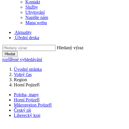
Kontakt
Služby
Ubytování
Napište nám
Mapa webu
Aktuality
Úřední deska
Hledaný výraz
Hledat
rozšířené vyhledávání
Úvodní stránka
Volný čas
Region
Horní Pojizeří
Poloha, mapy
Horní Pojizeří
Mikroregion Pojizeří
Český ráj
Liberecký kraj