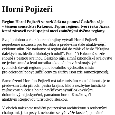
Horní Pojizeří
Region Horní Pojizeří se rozkládá na pomezí Českého ráje
v těsném sousedství Krkonoš. Tepnu regionu tvoří řeka Jizera,
která zároveň tvoří spojení mezi zmíněnými dvěma regiony.
Svojí polohou a charakterem krajiny vytváří Horní Pojizeří
nepřeberné možnosti pro turistiku a především stále atraktivnější
cykloturistiku. Ne nadarmo si region dal do záhlaví heslo "Krajina
dalekých rozhledů a hlubokých údolí". Podhůří Krkonoš se zde
snoubí s pestrou krajinou Českého ráje, zimní krkonošské království
ne jedné straně a letní turistika s koupáním v českorajských
rybnících dávají regionu punc ideálního výchozího místa
pro celoroční pobyt (nižší ceny za služby jsou zde samozřejmostí).
Samo území Horního Pojizeří má také turistům co nabídnout - je to
především čistá příroda, pestrá krajina, klid a nezbytné turistické
zajímavosti v čele s hojně navštěvovanýmiBozkovskými
dolomitovými jeskyněmi, památnou horou Kozákov, či
atraktivní Riegrovou turistickou stezkou.
V obcích naleznete tradiční pojizerskou architekturu s roubenými
chalupami, jako prsty k nebesům se tyčí věže kostelů, památné