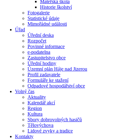
Mateřská škola
Historie školství
Fotogalerie
Statistické údaje
Mimořádné události
Úřad
Úřední deska
Rozpočet
Povinné informace
e-podatelna
Zastupitelstvo obce
Úřední hodiny
Územní plán Háje nad Jizerou
Profil zadavatele
Formuláře ke stažení
Odpadové hospodářství obce
Volný čas
Aktuality
Kalendář akcí
Region
Kultura
Sbory dobrovolných hasičů
Tělovýchova
Lidové zvyky a tradice
Kontakty