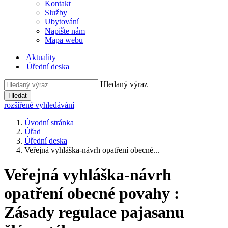
Kontakt
Služby
Ubytování
Napište nám
Mapa webu
Aktuality
Úřední deska
Hledaný výraz
Hledat
rozšířené vyhledávání
Úvodní stránka
Úřad
Úřední deska
Veřejná vyhláška-návrh opatření obecné...
Veřejná vyhláška-návrh
opatření obecné povahy :
Zásady regulace pajasanu