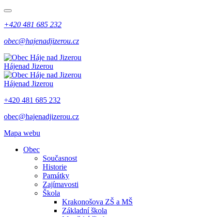
+420 481 685 232
obec@hajenadjizerou.cz
Háje
nad Jizerou
Háje
nad Jizerou
+420 481 685 232
obec@hajenadjizerou.cz
Mapa webu
Obec
Současnost
Historie
Památky
Zajímavosti
Škola
Krakonošova ZŠ a MŠ
Základní škola