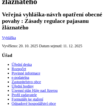
žláznatého
Veřejná vyhláška-návrh opatření obecné
povahy : Zásady regulace pajasanu
žláznatého
Vyhláška
Vyvěšeno: 20. 10. 2025
Datum sejmutí: 11. 12. 2025
Úřad
Úřední deska
Rozpočet
Povinné informace
e-podatelna
Zastupitelstvo obce
Úřední hodiny
Územní plán Háje nad Jizerou
Profil zadavatele
Formuláře ke stažení
Odpadové hospodářství obce