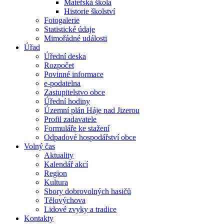
Mateřská škola
Historie školství
Fotogalerie
Statistické údaje
Mimořádné události
Úřad
Úřední deska
Rozpočet
Povinné informace
e-podatelna
Zastupitelstvo obce
Úřední hodiny
Územní plán Háje nad Jizerou
Profil zadavatele
Formuláře ke stažení
Odpadové hospodářství obce
Volný čas
Aktuality
Kalendář akcí
Region
Kultura
Sbory dobrovolných hasičů
Tělovýchova
Lidové zvyky a tradice
Kontakty