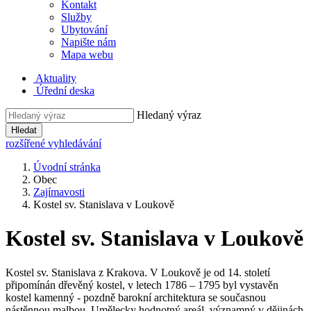
Kontakt
Služby
Ubytování
Napište nám
Mapa webu
Aktuality
Úřední deska
Hledaný výraz
Hledat
rozšířené vyhledávání
Úvodní stránka
Obec
Zajímavosti
Kostel sv. Stanislava v Loukově
Kostel sv. Stanislava v Loukově
Kostel sv. Stanislava z Krakova. V Loukově je od 14. století
připomínán dřevěný kostel, v letech 1786 – 1795 byl vystavěn
kostel kamenný - pozdně barokní architektura se současnou
nástěnnou malbou. Umělecky hodnotný areál, významný v dějinách