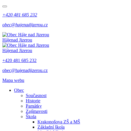
+420 481 685 232
obec@hajenadjizerou.cz
Háje
nad Jizerou
Háje
nad Jizerou
+420 481 685 232
obec@hajenadjizerou.cz
Mapa webu
Obec
Současnost
Historie
Památky
Zajímavosti
Škola
Krakonošova ZŠ a MŠ
Základní škola