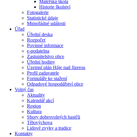
Mateřská škola
Historie školství
Fotogalerie
Statistické údaje
Mimořádné události
Úřad
Úřední deska
Rozpočet
Povinné informace
e-podatelna
Zastupitelstvo obce
Úřední hodiny
Územní plán Háje nad Jizerou
Profil zadavatele
Formuláře ke stažení
Odpadové hospodářství obce
Volný čas
Aktuality
Kalendář akcí
Region
Kultura
Sbory dobrovolných hasičů
Tělovýchova
Lidové zvyky a tradice
Kontakty