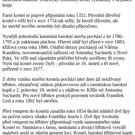
kraje.
Farní kostel se poprvé připomíná roku 1352. Původní dřevěný
kostel s věží byl v roce 1754 tak sešlý, že hrozil zřícením, ale
ke stavbě nového nemohlo být dlouho přikročeno.
Nynější jednolodní kamenná barokní stavba pochází z let 1786–
1795 a je zaklenuta plackou. Hlavní oltář byl zřízen v roce 1883,
křížová cesta roku 1886. Oltářní obrazy pocházejí od Viléma
Kandlera, novorenesanční zařízení od Antonína Suchardy z Nové
Paky. Ve věži nad západním průčelím bývaly zavěšeny tři zvony.
Nyní má kostel zvony čtyři – původní ze 16. století a tři nové,
pořízené v roce 1977.
Z doby vzniku starého kostela pochází také dnes již neužívaný
hřbitov, ohraničený nízkou pískovcovou zdí s osmibokou barokní
kaplí z 2. poloviny 18. století a s oltářem sv. Kříže od Antonína
Suchardy. Pro nový hřbitov poskytl pozemek továrník František
Gerl a roku 1901 byl otevřen.
Před vstupem do kostela zasadila roku 1854 školní mládež dvě lípy
na počest oslavy sňatku Františka Josefa I. Dvě lípy Svobody
před vstupem na hřbitov připomínají vznik samostatného státu
Kostel sv. Stanislava s farou, stodolami a dvojicí hřbitovů vytváří
malebný areál se silným geniem loci. Kostel, barokní hřbitovní kaple