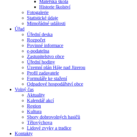
Mateřská škola
Historie školství
Fotogalerie
Statistické údaje
Mimořádné události
Úřad
Úřední deska
Rozpočet
Povinné informace
e-podatelna
Zastupitelstvo obce
Úřední hodiny
Územní plán Háje nad Jizerou
Profil zadavatele
Formuláře ke stažení
Odpadové hospodářství obce
Volný čas
Aktuality
Kalendář akcí
Region
Kultura
Sbory dobrovolných hasičů
Tělovýchova
Lidové zvyky a tradice
Kontakty