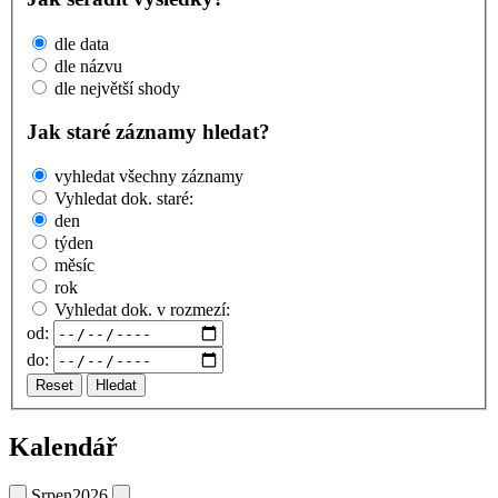
dle data
dle názvu
dle největší shody
Jak staré záznamy hledat?
vyhledat všechny záznamy
Vyhledat dok. staré:
den
týden
měsíc
rok
Vyhledat dok. v rozmezí:
od:
do:
Reset
Hledat
Kalendář
Srpen
2026