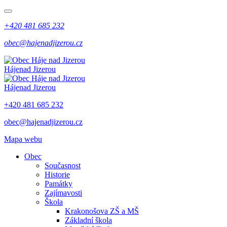
+420 481 685 232
obec@hajenadjizerou.cz
Háje
nad Jizerou
Háje
nad Jizerou
+420 481 685 232
obec@hajenadjizerou.cz
Mapa webu
Obec
Současnost
Historie
Památky
Zajímavosti
Škola
Krakonošova ZŠ a MŠ
Základní škola