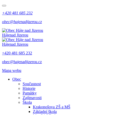
+420 481 685 232
obec@hajenadjizerou.cz
Háje
nad Jizerou
Háje
nad Jizerou
+420 481 685 232
obec@hajenadjizerou.cz
Mapa webu
Obec
Současnost
Historie
Památky
Zajímavosti
Škola
Krakonošova ZŠ a MŠ
Základní škola