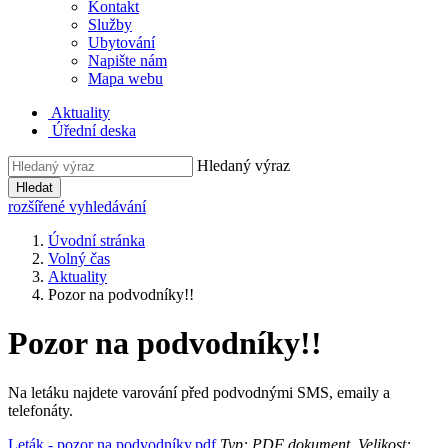
Kontakt
Služby
Ubytování
Napište nám
Mapa webu
Aktuality
Úřední deska
Hledaný výraz
Hledat
rozšířené vyhledávání
Úvodní stránka
Volný čas
Aktuality
Pozor na podvodníky!!
Pozor na podvodníky!!
Na letáku najdete varování před podvodnými SMS, emaily a
telefonáty.
Leták - pozor na podvodníky.pdf
Typ: PDF dokument, Velikost: