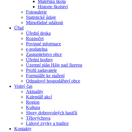
Mateřská škola
Historie školství
Fotogalerie
Statistické údaje
Mimořádné události
Úřad
Úřední deska
Rozpočet
Povinné informace
e-podatelna
Zastupitelstvo obce
Úřední hodiny
Územní plán Háje nad Jizerou
Profil zadavatele
Formuláře ke stažení
Odpadové hospodářství obce
Volný čas
Aktuality
Kalendář akcí
Region
Kultura
Sbory dobrovolných hasičů
Tělovýchova
Lidové zvyky a tradice
Kontakty